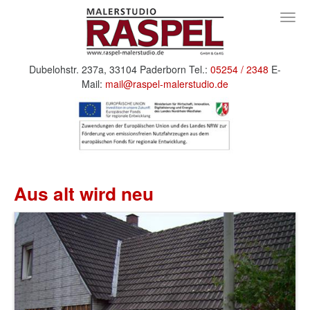
Togg
navig
Dubelohstr. 237a,
33104 Paderborn
Tel.:
05254 / 2348
E-
Mail:
mail@raspel-malerstudio.de
Aus alt wird neu