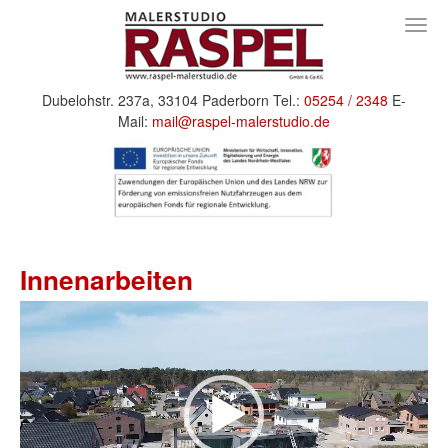
Togg
navig
Dubelohstr. 237a,
33104 Paderborn
Tel.:
05254 / 2348
E-
Mail:
mail@raspel-malerstudio.de
Innenarbeiten
Video-
Player